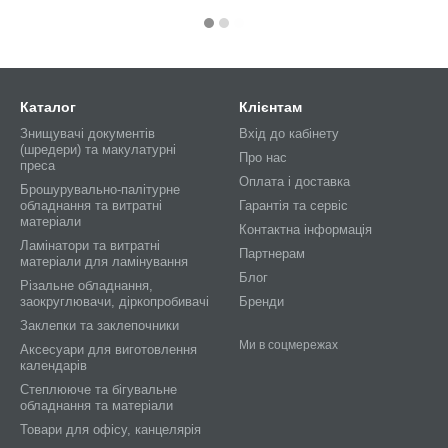
Каталог
Клієнтам
Знищувачі документів
Вхід до кабінету
(шредери) та макулатурні
Про нас
преса
Оплата і доставка
Брошурувально-палітурне
обладнання та витратні
Гарантія та сервіс
матеріали
Контактна інформація
Ламінатори та витратні
Партнерам
матеріали для ламінування
Блог
Різальне обладнання,
заокруглювачи, діркопробивачі
Бренди
Заклепки та заклепочники
Ми в соцмережах
Аксесуари для виготовлення
календарів
Степлююче та бігувальне
обладнання та матеріали
Товари для офісу, канцелярія