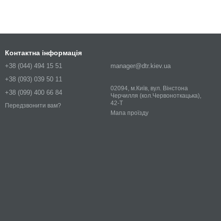
Контактна інформація
+38 (044) 494 15 51
manager@dtr.kiev.ua
+38 (093) 039 50 11
02094, м.Київ, вул. Вінстона
+38 (099) 400 66 84
Черчилля (кол.Червоноткацька),
42-Т
Передзвонити вам?
Мапа проїзду