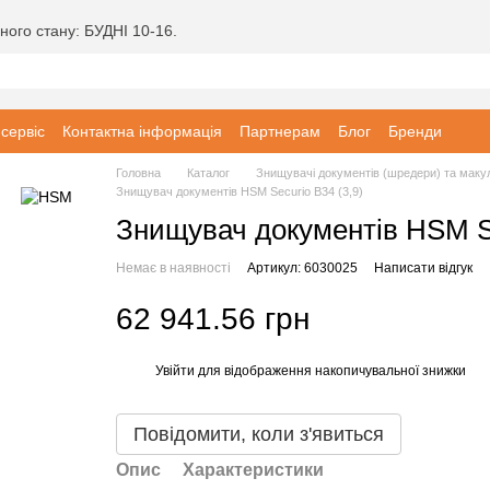
ного стану: БУДНІ 10-16.
 сервіс
Контактна інформація
Партнерам
Блог
Бренди
Головна
Каталог
Знищувачі документів (шредери) та маку
Знищувач документів HSM Securio B34 (3,9)
Знищувач документів HSM Se
Немає в наявності
Артикул: 6030025
Написати відгук
62 941.56 грн
Увійти
для відображення накопичувальної знижки
%
Повідомити, коли з'явиться
Опис
Характеристики