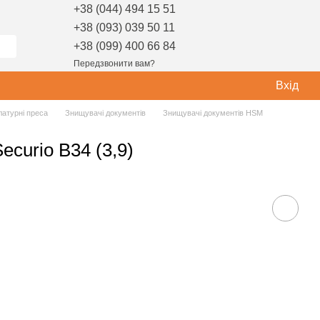
+38 (044) 494 15 51
+38 (093) 039 50 11
+38 (099) 400 66 84
Передзвонити вам?
Вхід
латурні преса
Знищувачі документів
Знищувачі документів HSM
curio B34 (3,9)