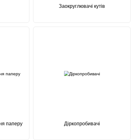
Заокруглювачі кутів
ня паперу
Діркопробивачі