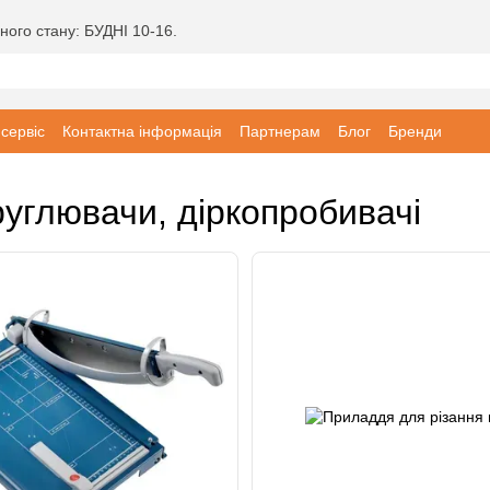
ного стану: БУДНІ 10-16.
 сервіс
Контактна інформація
Партнерам
Блог
Бренди
углювачи, діркопробивачі