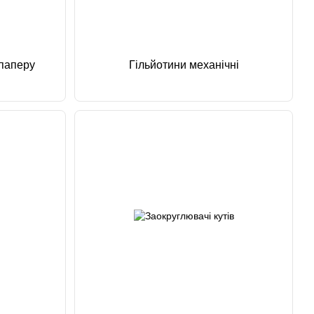
паперу
Гільйотини механічні