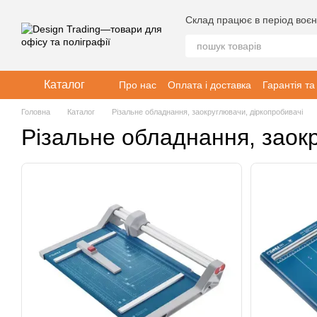
Перейти до основного контенту
Склад працює в період воєн
Каталог
Про нас
Оплата і доставка
Гарантія та
Головна
Каталог
Різальне обладнання, заокруглювачи, діркопробивачі
Різальне обладнання, заокр