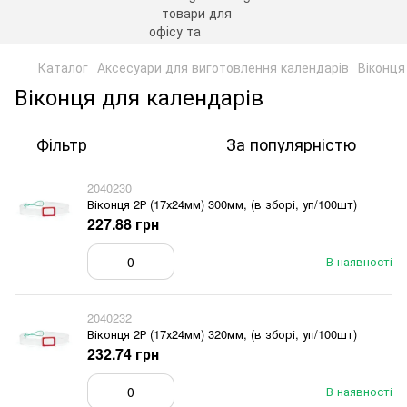
Каталог
Аксесуари для виготовлення календарів
Віконця
Віконця для календарів
Фільтр
За популярністю
2040230
Віконця 2Р (17х24мм) 300мм, (в зборі, уп/100шт)
227.88 грн
В наявності
2040232
Віконця 2Р (17х24мм) 320мм, (в зборі, уп/100шт)
232.74 грн
В наявності