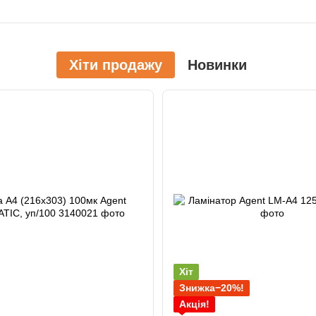
Хіти продажу
Новинки
Хіт
Знижка−20%!
Акція!