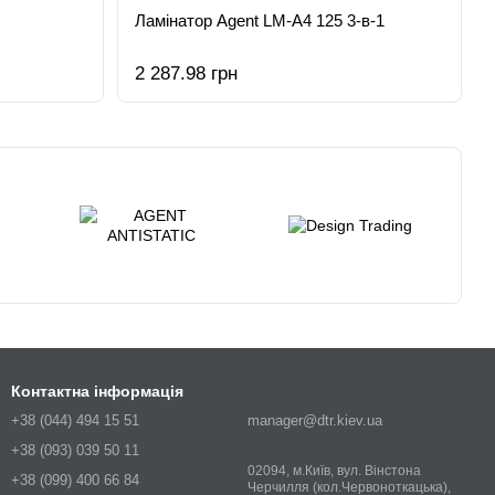
Ламінатор Agent LM-A4 125 3-в-1
2 287.98 грн
Контактна інформація
+38 (044) 494 15 51
manager@dtr.kiev.ua
+38 (093) 039 50 11
02094, м.Київ, вул. Вінстона
+38 (099) 400 66 84
Черчилля (кол.Червоноткацька),