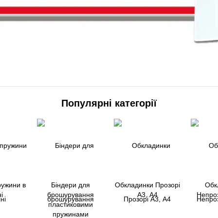
Популярні категорії
ружини в
Біндери для
Обкладинки Прозорі
Обк
ні
брошурування
А3, А4
Непроз
пластиковими
пружинами