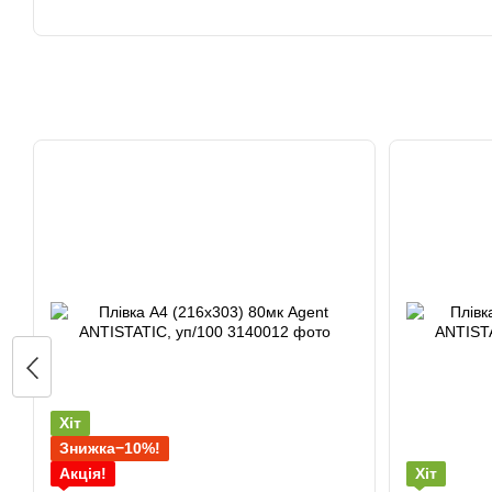
Хіт
Знижка−10%!
Акція!
Хіт