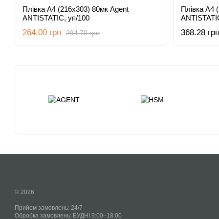
Плівка А4 (216х303) 80мк Agent
Плівка А4 
ANTISTATIC, уп/100
ANTISTATIC
264.00 грн
368.28 гр
294.70 грн
© 2026
Прийом замовлень: 24/7
Обробка замовлень: БУДНІ 9:00–18:00