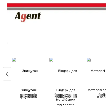
Знищувачі
Біндери для
Металеві п
документів
брошурування
бобі
металевими
пружинами