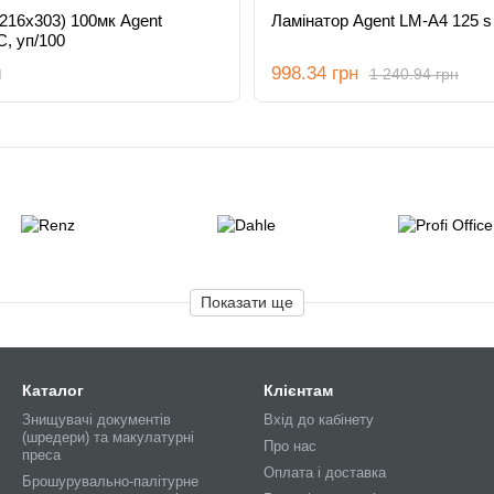
(216х303) 100мк Agent
Ламінатор Agent LM-A4 125 s
, уп/100
н
998.34 грн
1 240.94 грн
Показати ще
Каталог
Клієнтам
Знищувачі документів
Вхід до кабінету
(шредери) та макулатурні
Про нас
преса
Оплата і доставка
Брошурувально-палітурне