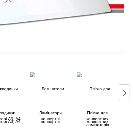
ладинки
Ламінатори
Плівка для
Пл
орі А3, А4
конвертні
конвертних
оф
ламінаторів