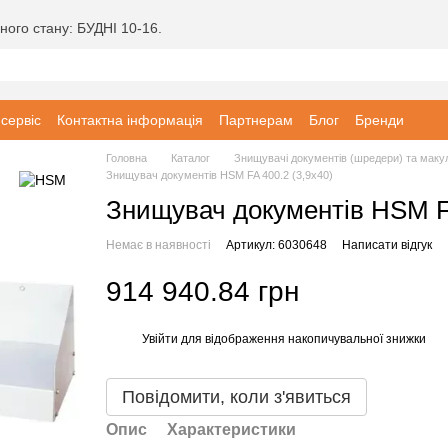
ного стану: БУДНІ 10-16.
 сервіс
Контактна інформація
Партнерам
Блог
Бренди
Головна
Каталог
Знищувачі документів (шредери) та маку
Знищувач документів HSM FA 400.2 (3,9х40)
Знищувач документів HSM FA
Немає в наявності
Артикул: 6030648
Написати відгук
914 940.84 грн
Увійти
для відображення накопичувальної знижки
%
Повідомити, коли з'явиться
Опис
Характеристики