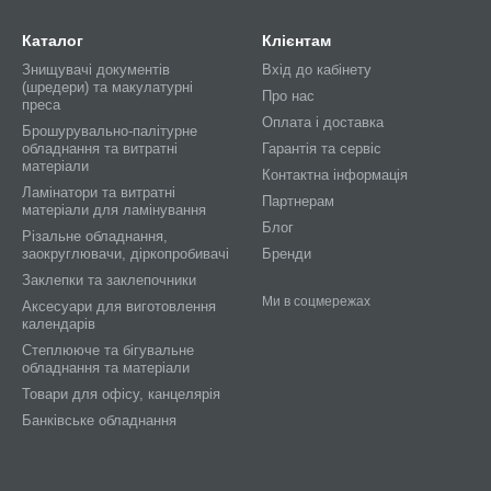
Каталог
Клієнтам
Знищувачі документів
Вхід до кабінету
(шредери) та макулатурні
Про нас
преса
Оплата і доставка
Брошурувально-палітурне
обладнання та витратні
Гарантія та сервіс
матеріали
Контактна інформація
Ламінатори та витратні
Партнерам
матеріали для ламінування
Блог
Різальне обладнання,
заокруглювачи, діркопробивачі
Бренди
Заклепки та заклепочники
Ми в соцмережах
Аксесуари для виготовлення
календарів
Степлююче та бігувальне
обладнання та матеріали
Товари для офісу, канцелярія
Банківське обладнання