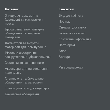
Каталог
Клієнтам
Знищувачі документів
Вхід до кабінету
(шредери) та макулатурні
Про нас
преса
Оплата і доставка
Брошурувально-палітурне
обладнання та витратні
Гарантія та сервіс
матеріали
Контактна інформація
Ламінатори та витратні
Партнерам
матеріали для ламінування
Блог
Різальне обладнання,
заокруглювачи, діркопробивачі
Бренди
Заклепки та заклепочники
Ми в соцмережах
Аксесуари для виготовлення
календарів
Степлююче та бігувальне
обладнання та матеріали
Товари для офісу, канцелярія
Банківське обладнання