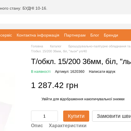
ного стану: БУДНІ 10-16.
 сервіс
Контактна інформація
Партнерам
Блог
Бренди
Головна
Каталог
Брошурувально-палітурне обладнання та 
Т/обкл. 15/200 36мм, біл, "льон" уп/40
Т/обкл. 15/200 36мм, біл, "ль
В наявності
Артикул: 1620360
Написати відгук
1 287.42 грн
Увійти
для відображення накопичувальної знижки
%
Купити
Замовити шв
Опис
Характеристики