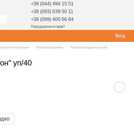
+38 (044) 494 15 51
+38 (093) 039 50 11
+38 (099) 400 66 84
Передзвонити вам?
Вхід
витратні матеріали
Термообкладинки
Термообкладинки Інший
он" уп/40
идко