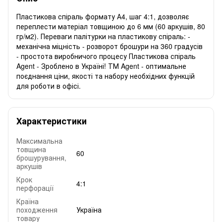
Пластикова спіраль формату А4, шаг 4:1, дозволяє
переплести матеріал товщиною до 6 мм (60 аркушів, 80
гр/м2). Переваги палітурки на пластикову спіраль: -
механічна міцність - розворот брошури на 360 градусів
- простота виробничого процесу Пластикова спіраль
Agent - Зроблено в Україні! ТМ Agent - оптимальне
поєднання ціни, якості та набору необхідних функцій
для роботи в офісі.
Характеристики
Максимальна
товщина
60
брошурування,
аркушів
Крок
4:1
перфорації
Країна
походження
Україна
товару