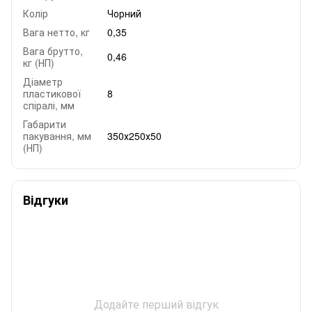
Колір
Чорний
Вага нетто, кг
0,35
Вага брутто,
0,46
кг (НП)
Діаметр
пластикової
8
спіралі, мм
Габарити
пакування, мм
350х250х50
(НП)
Відгуки
Додайте перший відгук