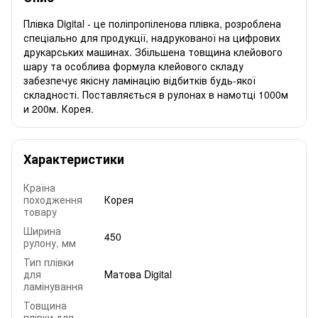
Плівка Digital - це поліпропіленова плівка, розроблена
спеціально для продукції, надрукованої на цифрових
друкарських машинах. Збільшена товщина клейового
шару та особлива формула клейового складу
забезпечує якісну ламінацію відбитків будь-якої
складності. Поставляється в рулонах в намотці 1000м
и 200м. Корея.
Характеристики
Країна
походження
Корея
товару
Ширина
450
рулону, мм
Тип плівки
для
Матова Digital
ламінування
Товщина
плівки для