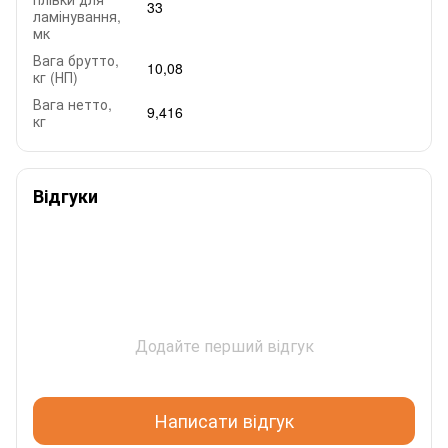
33
ламінування,
мк
Вага брутто,
10,08
кг (НП)
Вага нетто,
9,416
кг
Відгуки
Додайте перший відгук
Написати відгук