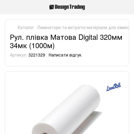
Каталог
Ламінатори та витратні матеріали для ламінув
Рул. плівка Матова Digital 320мм
34мк (1000м)
Артикул:
3221329
Написати відгук