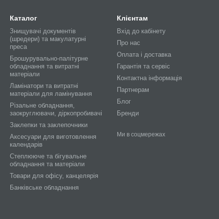
Каталог
Клієнтам
Знищувачі документів
Вхід до кабінету
(шредери) та макулатурні
Про нас
преса
Оплата і доставка
Брошурувально-палітурне
обладнання та витратні
Гарантія та сервіс
матеріали
Контактна інформація
Ламінатори та витратні
Партнерам
матеріали для ламінування
Блог
Різальне обладнання,
заокруглювачи, діркопробивачі
Бренди
Заклепки та заклепочники
Ми в соцмережах
Аксесуари для виготовлення
календарів
Степлююче та бігувальне
обладнання та матеріали
Товари для офісу, канцелярія
Банківське обладнання