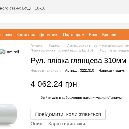
ного стану: БУДНІ 10-16.
 сервіс
Контактна інформація
Партнерам
Блог
Бренди
Головна
Каталог
Ламінатори та витратні матеріали для ла
Плівка рулонна в тиражній намотці Lamiroll
Рул. плівка глянце
Рул. плівка глянцева 310мм
Немає в наявності
Артикул: 3221310
Написати відгук
4 062.24 грн
Увійти
для відображення накопичувальної знижки
%
Повідомити, коли з'явиться
Опис
Характеристики