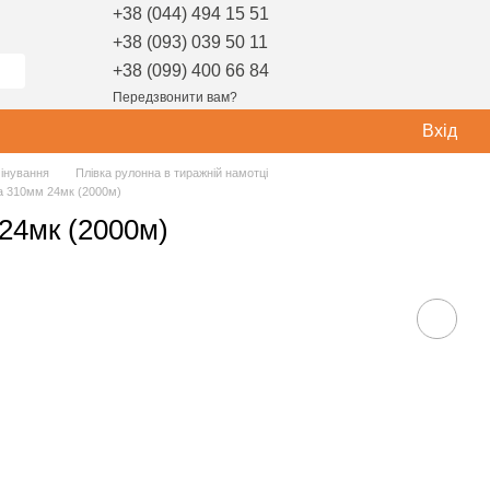
+38 (044) 494 15 51
+38 (093) 039 50 11
+38 (099) 400 66 84
Передзвонити вам?
Вхід
мінування
Плівка рулонна в тиражній намотці
ва 310мм 24мк (2000м)
 24мк (2000м)