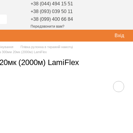
+38 (044) 494 15 51
+38 (093) 039 50 11
+38 (099) 400 66 84
Передзвонити вам?
Вхід
мінування
Плівка рулонна в тиражній намотці
ва 300мм 20мк (2000м) LamiFlex
20мк (2000м) LamiFlex