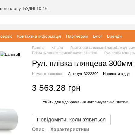
ного стану: БУДНІ 10-16.
 сервіс
Контактна інформація
Партнерам
Блог
Бренди
Головна
Каталог
Ламінатори та витратні матеріали для ла
Плівка рулонна в тиражній намотці Lamiroll
Рул. плівка глянце
Рул. плівка глянцева 300мм 
Немає в наявності
Артикул: 3222300
Написати відгук
3 563.28 грн
Увійти
для відображення накопичувальної знижки
%
Повідомити, коли з'явиться
Опис
Характеристики