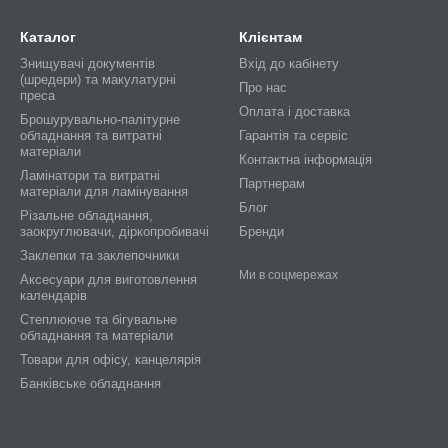
Каталог
Клієнтам
Знищувачі документів
Вхід до кабінету
(шредери) та макулатурні
Про нас
преса
Оплата і доставка
Брошурувально-палітурне
обладнання та витратні
Гарантія та сервіс
матеріали
Контактна інформація
Ламінатори та витратні
Партнерам
матеріали для ламінування
Блог
Різальне обладнання,
заокруглювачи, діркопробивачі
Бренди
Заклепки та заклепочники
Ми в соцмережах
Аксесуари для виготовлення
календарів
Степлююче та бігувальне
обладнання та матеріали
Товари для офісу, канцелярія
Банківське обладнання