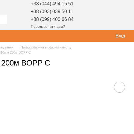
+38 (044) 494 15 51
+38 (093) 039 50 11
+38 (099) 400 66 84
Передзвонити вам?
Вхід
мінування
Плівка рулонна в офісній намотці
 310мм 200м BOPP C
м 200м BOPP C