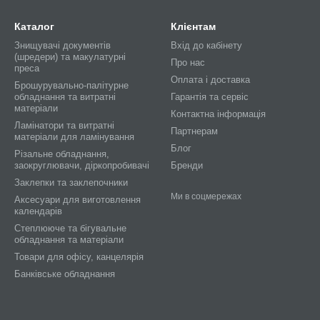
Каталог
Клієнтам
Знищувачі документів
Вхід до кабінету
(шредери) та макулатурні
Про нас
преса
Оплата і доставка
Брошурувально-палітурне
обладнання та витратні
Гарантія та сервіс
матеріали
Контактна інформація
Ламінатори та витратні
Партнерам
матеріали для ламінування
Блог
Різальне обладнання,
заокруглювачи, діркопробивачі
Бренди
Заклепки та заклепочники
Ми в соцмережах
Аксесуари для виготовлення
календарів
Степлююче та бігувальне
обладнання та матеріали
Товари для офісу, канцелярія
Банківське обладнання