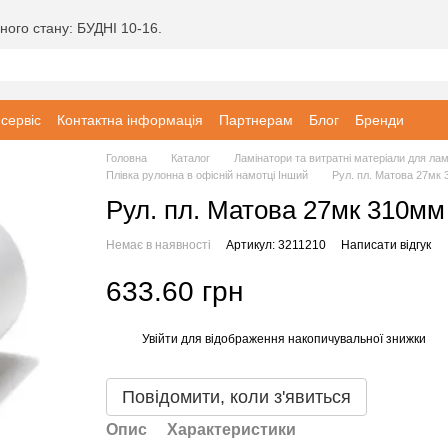
ного стану: БУДНІ 10-16.
 сервіс
Контактна інформація
Партнерам
Блог
Бренди
Головна
Каталог
Ламінатори та витратні матеріали для ла
Плівка рулонна в офісній намотці Інший
Рул. пл. Матова 27мк
Рул. пл. Матова 27мк 310м
Немає в наявності
Артикул: 3211210
Написати відгук
633.60 грн
Увійти
для відображення накопичувальної знижки
%
Повідомити, коли з'явиться
Опис
Характеристики