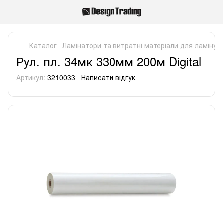
Каталог
Ламінатори та витратні матеріали для ламінув
Рул. пл. 34мк 330мм 200м Digital
Артикул:
3210033
Написати відгук