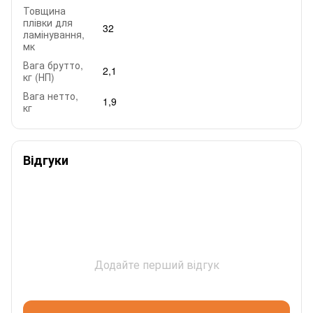
Товщина
плівки для
32
ламінування,
мк
Вага брутто,
2,1
кг (НП)
Вага нетто,
1,9
кг
Відгуки
Додайте перший відгук