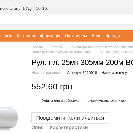
ного стану: БУДНІ 10-16.
 сервіс
Контактна інформація
Партнерам
Блог
Бренди
Головна
Каталог
Ламінатори та витратні матеріали для ла
Плівка рулонна в офісній намотці Інший
Рул. пл. 25мк 305мм 
Рул. пл. 25мк 305мм 200м 
Немає в наявності
Артикул: 3210010
Написати відгук
552.60 грн
Увійти
для відображення накопичувальної знижки
%
Повідомити, коли з'явиться
Опис
Характеристики