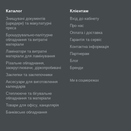
Каталог
Клієнтам
Знищувачі документів
Вхід до кабінету
(шредери) та макулатурні
Про нас
преса
Оплата і доставка
Брошурувально-палітурне
обладнання та витратні
Гарантія та сервіс
матеріали
Контактна інформація
Ламінатори та витратні
Партнерам
матеріали для ламінування
Блог
Різальне обладнання,
заокруглювачи, діркопробивачі
Бренди
Заклепки та заклепочники
Ми в соцмережах
Аксесуари для виготовлення
календарів
Степлююче та бігувальне
обладнання та матеріали
Товари для офісу, канцелярія
Банківське обладнання