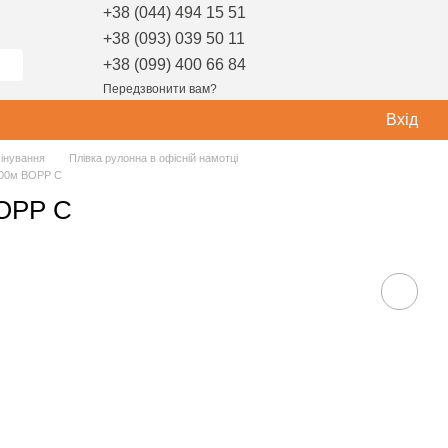
+38 (044) 494 15 51
+38 (093) 039 50 11
+38 (099) 400 66 84
Передзвонити вам?
Вхід
мінування
Плівка рулонна в офісній намотці
200м BOPP C
BOPP C