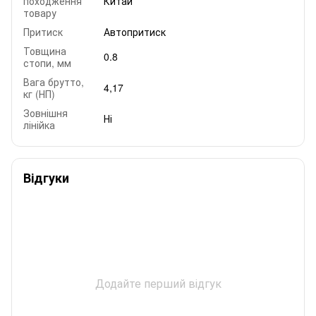
походження
Китай
товару
Притиск
Автопритиск
Товщина
0.8
стопи, мм
Вага брутто,
4,17
кг (НП)
Зовнішня
Ні
лінійка
Відгуки
Додайте перший відгук