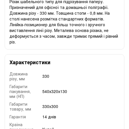
Різак шабельного типу для підрізування паперу.
Призначений для офісної та домашньої поліграфії.
Довжина різу - 330 мм. Товщина стопи - 0,8 мм. На
столі нанесена розмітка стандартних форматів.
Лінійка-позиционер для більш точного і зручного
виставлення лінії різу. Металева основа різака, не
деформується з часом, завжди тримає прямий і рівний
різ.
Характеристики
Довжина
330
різу, мм
Габарити
пакування,
540х320х130
мм (НП)
Габарити
330x300
товару, мм
Гарантія
14 днів
Країна