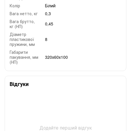
Колір
Білий
Вага нетто, кг
0,3
Вага брутто,
0,45
кг (НП)
Діаметр
пластикової
8
пружини, мм
Габарити
пакування, мм
320х60х100
(НП)
Відгуки
Додайте перший відгук