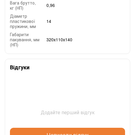
Вага брутто,
0,96
кг (НП)
Діаметр
пластикової
14
пружини, мм
Габарити
пакування, мм
320х110х140
(НП)
Відгуки
Додайте перший відгук
Написати відгук