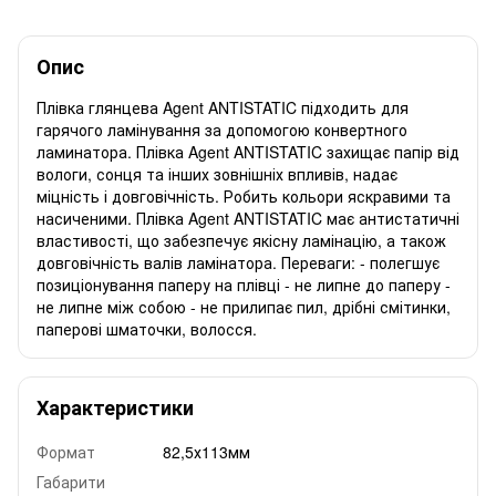
Опис
Плівка глянцева Agent ANTISTATIC підходить для
гарячого ламінування за допомогою конвертного
ламинатора. Плівка Agent ANTISTATIC захищає папір від
вологи, сонця та інших зовнішніх впливів, надає
міцність і довговічність. Робить кольори яскравими та
насиченими. Плівка Agent ANTISTATIC має антистатичні
властивості, що забезпечує якісну ламінацію, а також
довговічність валів ламінатора. Переваги: - полегшує
позиціонування паперу на плівці - не липне до паперу -
не липне між собою - не прилипає пил, дрібні смітинки,
паперові шматочки, волосся.
Характеристики
Формат
82,5х113мм
Габарити