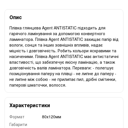
Опис
Плівка глянцева Agent ANTISTATIC підходить для
гарячого ламінування за допомогою конвертного
ламинатора. Плівка Agent ANTISTATIC захищає папір від
вологи, сонця та інших зовнішніх впливів, надає
міцність і довговічність. Робить кольори яскравими та
насиченими. Плівка Agent ANTISTATIC має антистатичні
властивості, що забезпечує якісну ламінацію, а також
довговічність валів ламінатора. Переваги: - полегшує
позиціонування паперу на плівці - не липне до паперу -
не липне між собою - не прилипає пил, дрібні смітинки,
паперові шматочки, волосся.
Характеристики
Формат
80х120мм
Габарити