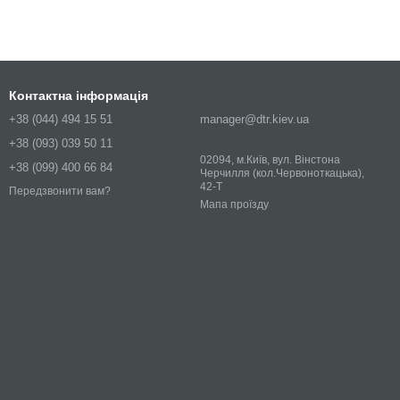
Контактна інформація
+38 (044) 494 15 51
manager@dtr.kiev.ua
+38 (093) 039 50 11
02094, м.Київ, вул. Вінстона
+38 (099) 400 66 84
Черчилля (кол.Червоноткацька),
42-Т
Передзвонити вам?
Мапа проїзду