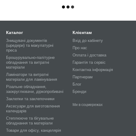
Каталог
Клієнтам
Знищувачі документів
Вхід до кабінету
(шредери) та макулатурні
Про нас
преса
Оплата і доставка
Брошурувально-палітурне
обладнання та витратні
Гарантія та сервіс
матеріали
Контактна інформація
Ламінатори та витратні
Партнерам
матеріали для ламінування
Блог
Різальне обладнання,
заокруглювачи, діркопробивачі
Бренди
Заклепки та заклепочники
Ми в соцмережах
Аксесуари для виготовлення
календарів
Степлююче та бігувальне
обладнання та матеріали
Товари для офісу, канцелярія