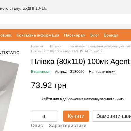
ного стану: БУДНІ 10-16.
 сервіс
Контактна інформація
Партнерам
Блог
Бренди
Головна
Каталог
Ламінатори та витратні матеріали для ла
Плівка (80х110) 100мк Agent ANTISTATIC, уп/100
Плівка (80х110) 100мк Agent
В наявності
Артикул: 3180020
Написати відгук
73.92 грн
Увійти
для відображення накопичувальної знижки
%
Купити
Замовити шв
Опис
Характеристики