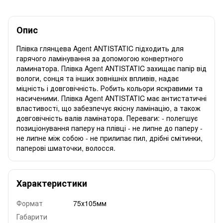
Опис
Плівка глянцева Agent ANTISTATIC підходить для
гарячого ламінування за допомогою конвертного
ламинатора. Плівка Agent ANTISTATIC захищає папір від
вологи, сонця та інших зовнішніх впливів, надає
міцність і довговічність. Робить кольори яскравими та
насиченими. Плівка Agent ANTISTATIC має антистатичні
властивості, що забезпечує якісну ламінацію, а також
довговічність валів ламінатора. Переваги: - полегшує
позиціонування паперу на плівці - не липне до паперу -
не липне між собою - не прилипає пил, дрібні смітинки,
паперові шматочки, волосся.
Характеристики
Формат
75х105мм
Габарити