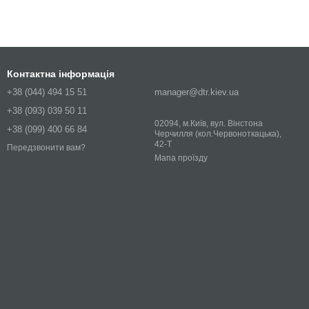
Контактна інформація
+38 (044) 494 15 51
manager@dtr.kiev.ua
+38 (093) 039 50 11
02094, м.Київ, вул. Вінстона
+38 (099) 400 66 84
Черчилля (кол.Червоноткацька),
42-Т
Передзвонити вам?
Мапа проїзду