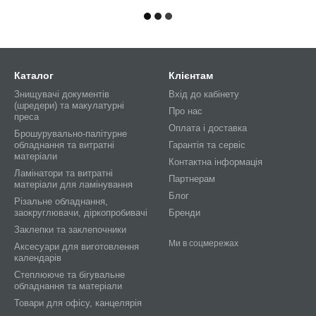
Каталог
Клієнтам
Знищувачі документів
Вхід до кабінету
(шредери) та макулатурні
Про нас
преса
Оплата і доставка
Брошурувально-палітурне
обладнання та витратні
Гарантія та сервіс
матеріали
Контактна інформація
Ламінатори та витратні
Партнерам
матеріали для ламінування
Блог
Різальне обладнання,
заокруглювачи, діркопробивачі
Бренди
Заклепки та заклепочники
Ми в соцмережах
Аксесуари для виготовлення
календарів
Степлююче та бігувальне
обладнання та матеріали
Товари для офісу, канцелярія