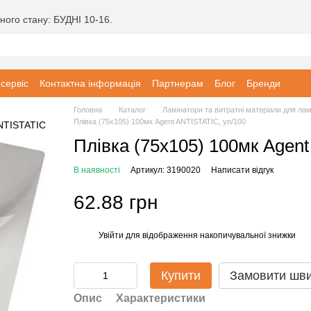
ного стану: БУДНІ 10-16.
 сервіс
Контактна інформація
Партнерам
Блог
Бренди
Головна
Каталог
Ламінатори та витратні матеріали для ла
Плівка (75х105) 100мк Agent ANTISTATIC, уп/100
Плівка (75х105) 100мк Agent
В наявності
Артикул: 3190020
Написати відгук
62.88 грн
Увійти
для відображення накопичувальної знижки
%
Купити
Замовити шв
Опис
Характеристики