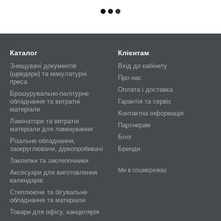
Каталог
Клієнтам
Знищувачі документів
Вхід до кабінету
(шредери) та макулатурні
Про нас
преса
Оплата і доставка
Брошурувально-палітурне
обладнання та витратні
Гарантія та сервіс
матеріали
Контактна інформація
Ламінатори та витратні
Партнерам
матеріали для ламінування
Блог
Різальне обладнання,
заокруглювачи, діркопробивачі
Бренди
Заклепки та заклепочники
Ми в соцмережах
Аксесуари для виготовлення
календарів
Степлююче та бігувальне
обладнання та матеріали
Товари для офісу, канцелярія