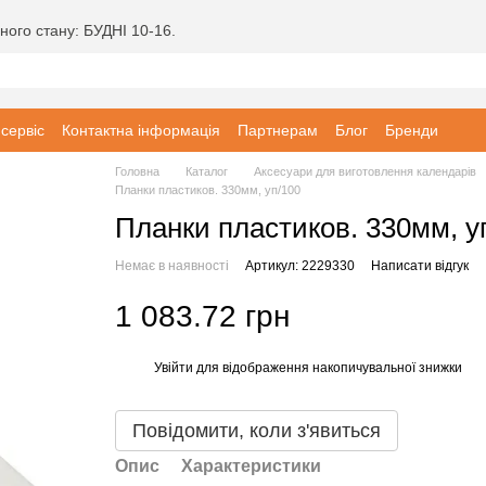
ного стану: БУДНІ 10-16.
 сервіс
Контактна інформація
Партнерам
Блог
Бренди
Головна
Каталог
Аксесуари для виготовлення календарів
Планки пластиков. 330мм, уп/100
Планки пластиков. 330мм, у
Немає в наявності
Артикул: 2229330
Написати відгук
1 083.72 грн
Увійти
для відображення накопичувальної знижки
%
Повідомити, коли з'явиться
Опис
Характеристики