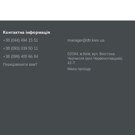
Контактна інформація
+38 (044) 494 15 51
manager@dtr.kiev.ua
+38 (093) 039 50 11
02094, м.Київ, вул. Вінстона
+38 (099) 400 66 84
Черчилля (кол.Червоноткацька),
42-Т
Передзвонити вам?
Мапа проїзду