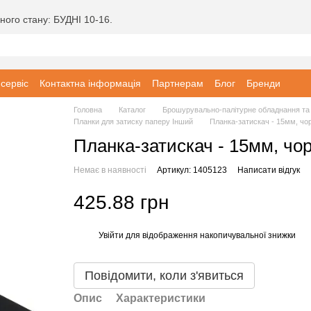
ного стану: БУДНІ 10-16.
 сервіс
Контактна інформація
Партнерам
Блог
Бренди
Головна
Каталог
Брошурувально-палітурне обладнання та 
Планки для затиску паперу Інший
Планка-затискач - 15мм, чор
Планка-затискач - 15мм, чор
Немає в наявності
Артикул: 1405123
Написати відгук
425.88 грн
Увійти
для відображення накопичувальної знижки
%
Повідомити, коли з'явиться
Опис
Характеристики