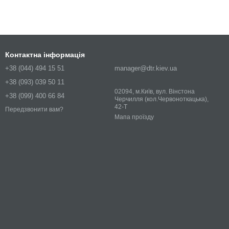
Контактна інформація
+38 (044) 494 15 51
manager@dtr.kiev.ua
+38 (093) 039 50 11
02094, м.Київ, вул. Вінстона
+38 (099) 400 66 84
Черчилля (кол.Червоноткацька),
42-Т
Передзвонити вам?
Мапа проїзду