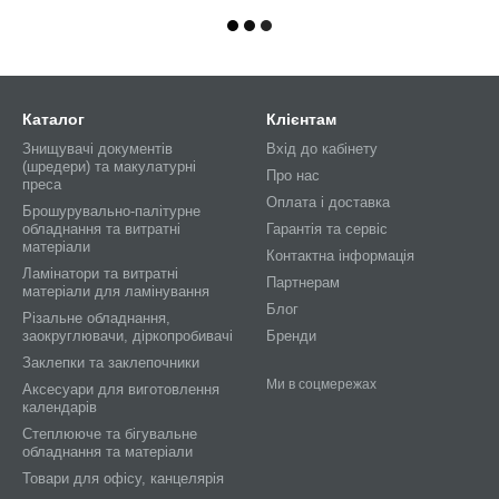
Каталог
Клієнтам
Знищувачі документів
Вхід до кабінету
(шредери) та макулатурні
Про нас
преса
Оплата і доставка
Брошурувально-палітурне
обладнання та витратні
Гарантія та сервіс
матеріали
Контактна інформація
Ламінатори та витратні
Партнерам
матеріали для ламінування
Блог
Різальне обладнання,
заокруглювачи, діркопробивачі
Бренди
Заклепки та заклепочники
Ми в соцмережах
Аксесуари для виготовлення
календарів
Степлююче та бігувальне
обладнання та матеріали
Товари для офісу, канцелярія