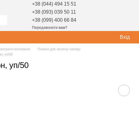
+38 (044) 494 15 51
+38 (093) 039 50 11
+38 (099) 400 66 84
Передзвонити вам?
Вхід
витратні матеріали
Планки для затиску паперу
н, уп/50
н, уп/50