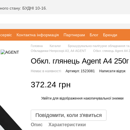
ного стану: БУДНІ 10-16.
 сервіс
Контактна інформація
Партнерам
Блог
Бренди
Головна
Каталог
Брошурувально-палітурне обладнання та 
Обкладинки Непрозорі А3, А4 AGENT
Обкл. глянець Agent А4 2
Обкл. глянець Agent А4 250г
Немає в наявності
Артикул: 1523081
Написати відгук
372.24 грн
Увійти
для відображення накопичувальної знижки
%
Повідомити, коли з'явиться
Опис
Характеристики