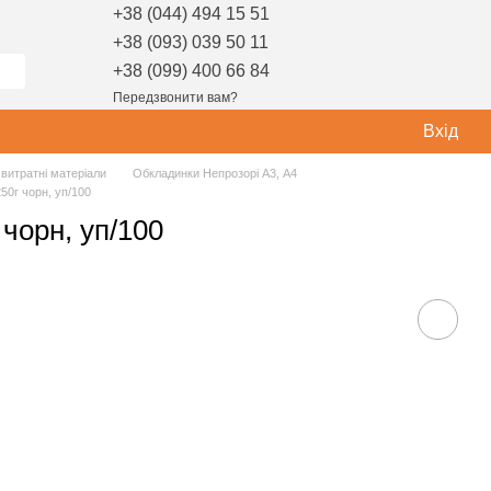
+38 (044) 494 15 51
+38 (093) 039 50 11
+38 (099) 400 66 84
Передзвонити вам?
Вхід
витратні матеріали
Обкладинки Непрозорі А3, А4
50г чорн, уп/100
 чорн, уп/100