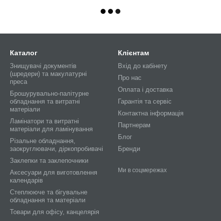
Каталог
Клієнтам
Знищувачі документів
Вхід до кабінету
(шредери) та макулатурні
Про нас
преса
Оплата і доставка
Брошурувально-палітурне
обладнання та витратні
Гарантія та сервіс
матеріали
Контактна інформація
Ламінатори та витратні
Партнерам
матеріали для ламінування
Блог
Різальне обладнання,
заокруглювачи, діркопробивачі
Бренди
Заклепки та заклепочники
Ми в соцмережах
Аксесуари для виготовлення
календарів
Степлююче та бігувальне
обладнання та матеріали
Товари для офісу, канцелярія