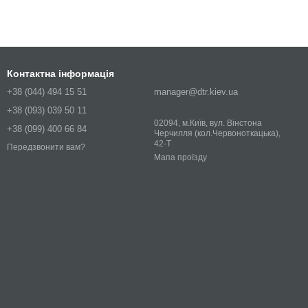
Контактна інформація
+38 (044) 494 15 51
manager@dtr.kiev.ua
+38 (093) 039 50 11
02094, м.Київ, вул. Вінстона
+38 (099) 400 66 84
Черчилля (кол.Червоноткацька),
42-Т
Передзвонити вам?
Мапа проїзду