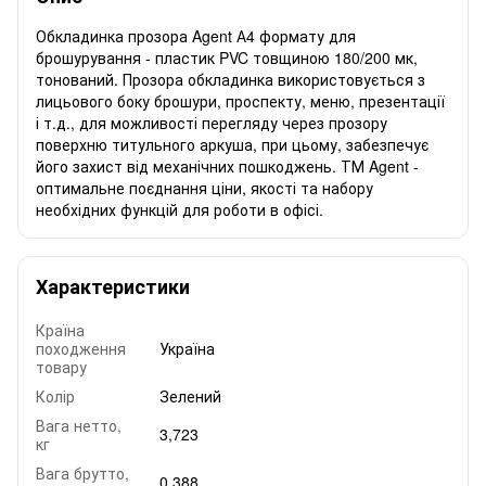
Обкладинка прозора Agent А4 формату для
брошурування - пластик PVC товщиною 180/200 мк,
тонований. Прозора обкладинка використовується з
лицьового боку брошури, проспекту, меню, презентації
і т.д., для можливості перегляду через прозору
поверхню титульного аркуша, при цьому, забезпечує
його захист від механічних пошкоджень. ТМ Agent -
оптимальне поєднання ціни, якості та набору
необхідних функцій для роботи в офісі.
Характеристики
Країна
походження
Україна
товару
Колір
Зелений
Вага нетто,
3,723
кг
Вага брутто,
0,388