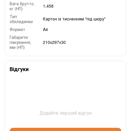
Вага брутто,
1,458
кг (НП)
Тип
Картон із тисненням "під шкіру"
обкладинки
Формат
A4
Габарити
пакування,
210x297x30
мм (НП)
Відгуки
Додайте перший відгук