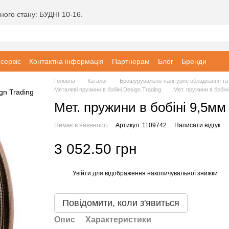
ного стану: БУДНІ 10-16.
 сервіс
Контактна інформація
Партнерам
Блог
Бренди
Головна
Каталог
Брошурувально-палітурне обладнання та 
Металеві пружини в бобіні Design Trading
Мет. пружини в бобіні
Мет. пружини в бобіні 9,5мм 
Немає в наявності
Артикул: 1109742
Написати відгук
3 052.50 грн
Увійти
для відображення накопичувальної знижки
%
Повідомити, коли з'явиться
Опис
Характеристики