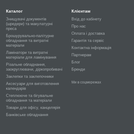
Каталог
Клієнтам
Знищувачі документів
Вхід до кабінету
(шредери) та макулатурні
Про нас
преса
Оплата і доставка
Брошурувально-палітурне
обладнання та витратні
Гарантія та сервіс
матеріали
Контактна інформація
Ламінатори та витратні
Партнерам
матеріали для ламінування
Блог
Різальне обладнання,
заокруглювачи, діркопробивачі
Бренди
Заклепки та заклепочники
Ми в соцмережах
Аксесуари для виготовлення
календарів
Степлююче та бігувальне
обладнання та матеріали
Товари для офісу, канцелярія
Банківське обладнання