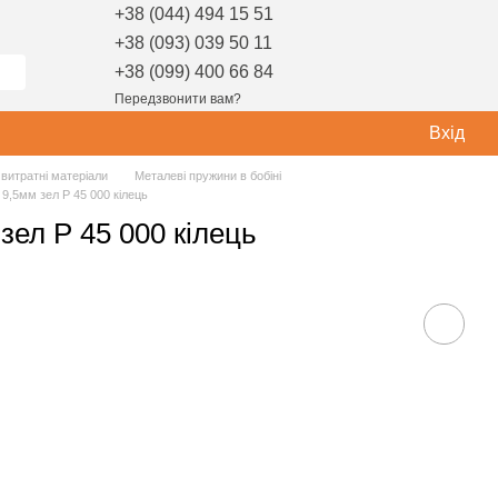
+38 (044) 494 15 51
+38 (093) 039 50 11
+38 (099) 400 66 84
Передзвонити вам?
Вхід
витратні матеріали
Металеві пружини в бобіні
 9,5мм зел Р 45 000 кілець
зел Р 45 000 кілець