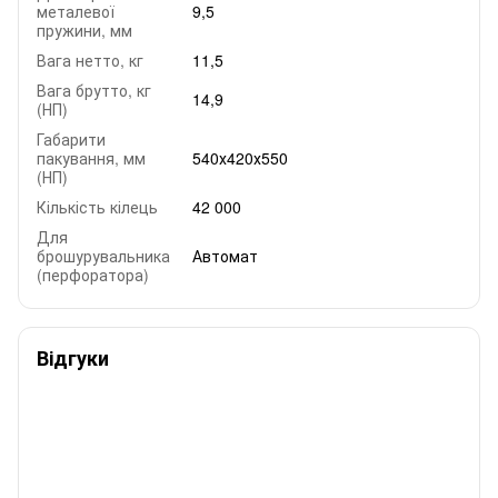
металевої
9,5
пружини, мм
Вага нетто, кг
11,5
Вага брутто, кг
14,9
(НП)
Габарити
пакування, мм
540х420х550
(НП)
Кількість кілець
42 000
Для
брошурувальника
Автомат
(перфоратора)
Відгуки