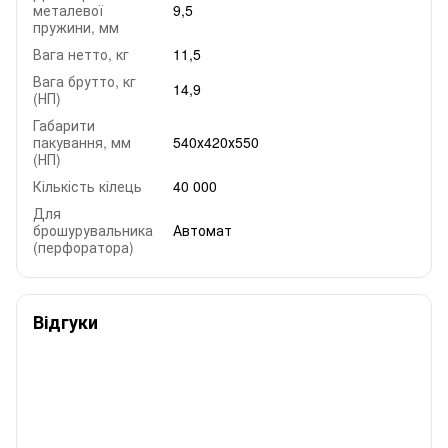
металевої
9,5
пружини, мм
Вага нетто, кг
11,5
Вага брутто, кг
14,9
(НП)
Габарити
пакування, мм
540х420х550
(НП)
Кількість кілець
40 000
Для
брошурувальника
Автомат
(перфоратора)
Відгуки