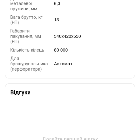
металевої
6,3
пружини, мм
Вага брутто, кг
13
(НП)
Габарити
пакування, мм
540х420х550
(НП)
Кількість кілець
80 000
Для
брошурувальника
Автомат
(перфоратора)
Відгуки
Додайте перший відгук