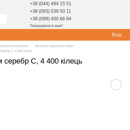
+38 (044) 494 15 51
+38 (093) 039 50 11
+38 (099) 400 66 84
Передзвонити вам?
Вхід
витратні матеріали
Металеві пружини в бобіні
серебр С, 4 400 кілець
м серебр С, 4 400 кілець