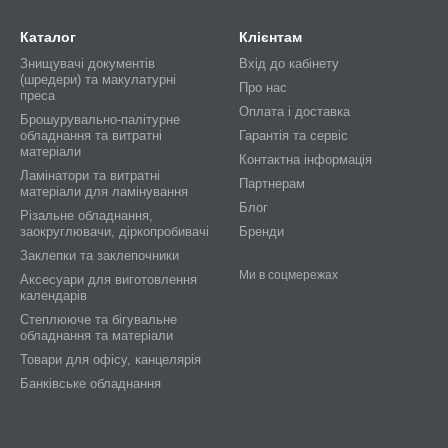
Каталог
Клієнтам
Знищувачі документів
Вхід до кабінету
(шредери) та макулатурні
Про нас
преса
Оплата і доставка
Брошурувально-палітурне
обладнання та витратні
Гарантія та сервіс
матеріали
Контактна інформація
Ламінатори та витратні
Партнерам
матеріали для ламінування
Блог
Різальне обладнання,
заокруглювачи, діркопробивачі
Бренди
Заклепки та заклепочники
Ми в соцмережах
Аксесуари для виготовлення
календарів
Степлююче та бігувальне
обладнання та матеріали
Товари для офісу, канцелярія
Банківське обладнання