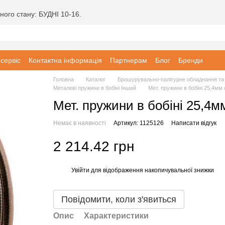
ного стану: БУДНІ 10-16.
 сервіс
Контактна інформація
Партнерам
Блог
Бренди
Головна
Каталог
Брошурувально-палітурне обладнання та 
Металеві пружини в бобіні Інший
Мет. пружини в бобіні 25,4мм 
Мет. пружини в бобіні 25,4м
Немає в наявності
Артикул: 1125126
Написати відгук
2 214.42 грн
Увійти
для відображення накопичувальної знижки
%
Повідомити, коли з'явиться
Опис
Характеристики