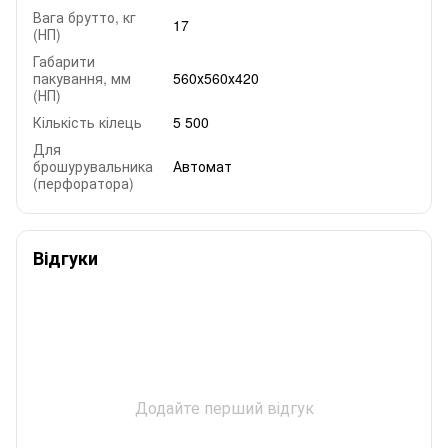
Вага брутто, кг
17
(НП)
Габарити
пакування, мм
560х560х420
(НП)
Кількість кілець
5 500
Для
брошурувальника
Автомат
(перфоратора)
Відгуки
Додайте перший відгук