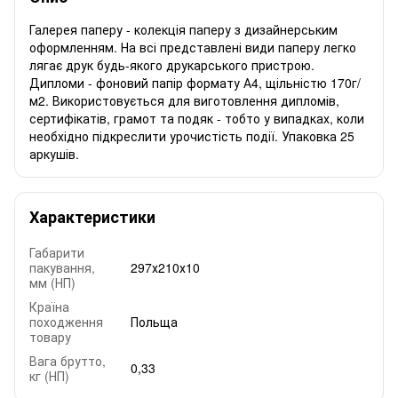
Галерея паперу - колекція паперу з дизайнерським
оформленням. На всі представлені види паперу легко
лягає друк будь-якого друкарського пристрою.
Дипломи - фоновий папір формату А4, щільністю 170г/
м2. Використовується для виготовлення дипломів,
сертифікатів, грамот та подяк - тобто у випадках, коли
необхідно підкреслити урочистість події. Упаковка 25
аркушів.
Характеристики
Габарити
пакування,
297х210х10
мм (НП)
Країна
походження
Польща
товару
Вага брутто,
0,33
кг (НП)