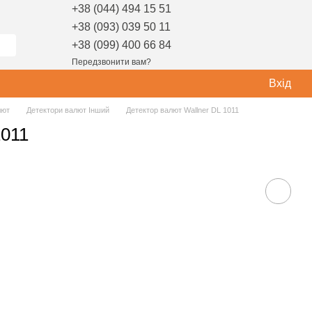
+38 (044) 494 15 51
+38 (093) 039 50 11
+38 (099) 400 66 84
Передзвонити вам?
Вхід
лют
Детектори валют Інший
Детектор валют Wallner DL 1011
1011