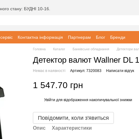
ного стану: БУДНІ 10-16.
 сервіс
Контактна інформація
Партнерам
Блог
Бренди
Головна
Каталог
Банківське обладнання
Детектори ва
Детектор валют Wallner DL 
Немає в наявності
Артикул: 7320083
Написати відгук
1 547.70 грн
Увійти
для відображення накопичувальної знижки
%
Повідомити, коли з'явиться
Опис
Характеристики