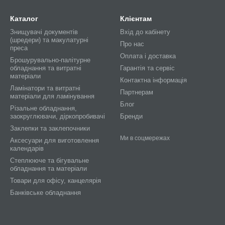
Каталог
Клієнтам
Знищувачі документів
Вхід до кабінету
(шредери) та макулатурні
Про нас
преса
Оплата і доставка
Брошурувально-палітурне
обладнання та витратні
Гарантія та сервіс
матеріали
Контактна інформація
Ламінатори та витратні
Партнерам
матеріали для ламінування
Блог
Різальне обладнання,
заокруглювачи, діркопробивачі
Бренди
Заклепки та заклепочники
Ми в соцмережах
Аксесуари для виготовлення
календарів
Степлююче та бігувальне
обладнання та матеріали
Товари для офісу, канцелярія
Банківське обладнання