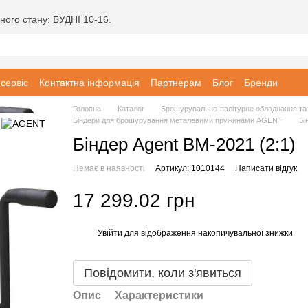
ного стану: БУДНІ 10-16.
 сервіс
Контактна інформація
Партнерам
Блог
Бренди
Головна
Каталог
Брошурувально-палітурне обладнання та 
Біндери для брошурування металевими пружинами AGENT
Бі
Біндер Agent ВМ-2021 (2:1)
Немає в наявності
Артикул: 1010144
Написати відгук
17 299.02 грн
Увійти
для відображення накопичувальної знижки
%
Повідомити, коли з'явиться
Опис
Характеристики