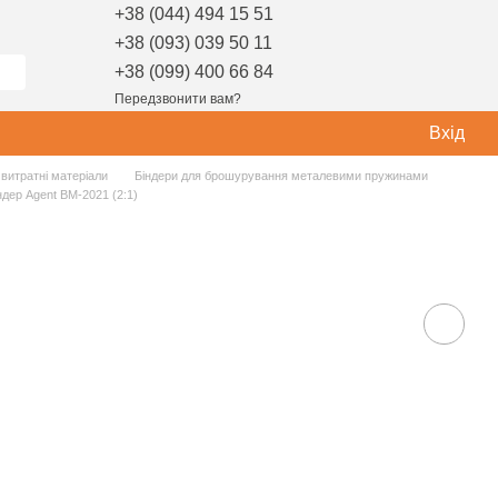
+38 (044) 494 15 51
+38 (093) 039 50 11
+38 (099) 400 66 84
Передзвонити вам?
Вхід
витратні матеріали
Біндери для брошурування металевими пружинами
ндер Agent ВМ-2021 (2:1)