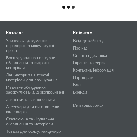
Каталог
Клієнтам
Знищувачі документів
Вхід до кабінету
(шредери) та макулатурні
Про нас
преса
Оплата і доставка
Брошурувально-палітурне
обладнання та витратні
Гарантія та сервіс
матеріали
Контактна інформація
Ламінатори та витратні
Партнерам
матеріали для ламінування
Блог
Різальне обладнання,
заокруглювачи, діркопробивачі
Бренди
Заклепки та заклепочники
Ми в соцмережах
Аксесуари для виготовлення
календарів
Степлююче та бігувальне
обладнання та матеріали
Товари для офісу, канцелярія