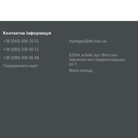
Контактна інформація
+38 (044) 494 15 51
manager@dtr.kiev.ua
+38 (093) 039 50 11
02094, м.Київ, вул. Вінстона
+38 (099) 400 66 84
Черчилля (кол.Червоноткацька),
42-Т
Передзвонити вам?
Мапа проїзду