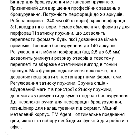
Біндер для брошурування металевою пружиною.
Призначений для вирішення професійних завдань з
брошурування. Потужність перфорації до 20 аркушів.
Робоча ширина - 340 мм (40 отворів), крок перфорації
3:1, квадратні отвори. Немає обмеження з формату для
перфорації і затиску пружини, що дозволить
переплести формати будь-якої довжини за кілька
прийомів. Товщина брошурування до 140 аркушів.
Регулювання глибини перфорації (від 2,5 до 6,5 мм)
дозволить уникнути розриву отворів в товстому
переплеті та збереже естетичний вигляд в тонкій
брошурі. Має функцію відключення всіх ножів, що
дозволяє працювати з нестандартними форматами.
Регулювання затиску пружини. Зручна опція -
вбудований магніт в пристрої обтиску пружини,
допомагає утримувати документ під час брошурування.
Дві незалежні ручки для перфорації і брошурування,
позиціонер для налаштування під формат. Міцний
металевий корпус. ТМ Agent - оптимальне поєднання
ціни, якості та набору необхідних функцій для роботи в
офісі.