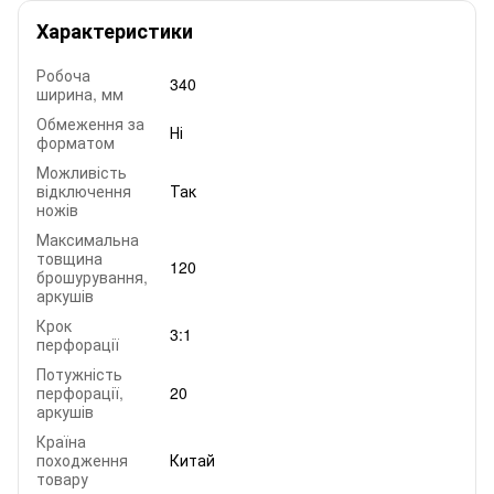
Характеристики
Робоча
340
ширина, мм
Обмеження за
Ні
форматом
Можливість
відключення
Так
ножів
Максимальна
товщина
120
брошурування,
аркушів
Крок
3:1
перфорації
Потужність
перфорації,
20
аркушів
Країна
походження
Китай
товару