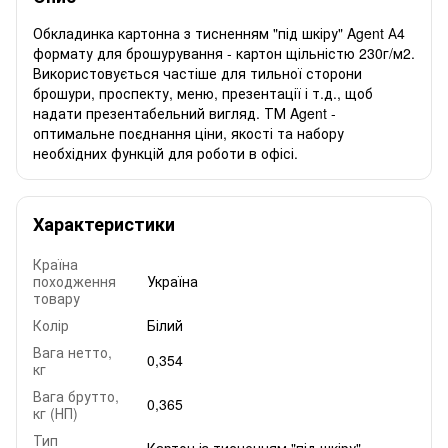
Обкладинка картонна з тисненням "під шкіру" Agent А4
формату для брошурування - картон щільністю 230г/м2.
Використовується частіше для тильної сторони
брошури, проспекту, меню, презентації і т.д., щоб
надати презентабельний вигляд. ТМ Agent -
оптимальне поєднання ціни, якості та набору
необхідних функцій для роботи в офісі.
Характеристики
Країна
походження
Україна
товару
Колір
Білий
Вага нетто,
0,354
кг
Вага брутто,
0,365
кг (НП)
Тип
Картон із тисненням "під шкіру"