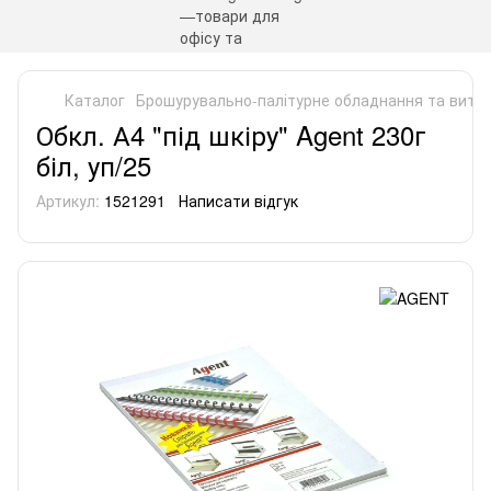
Каталог
Брошурувально-палітурне обладнання та витра
Обкл. А4 "під шкіру" Agent 230г
біл, уп/25
Артикул:
1521291
Написати відгук