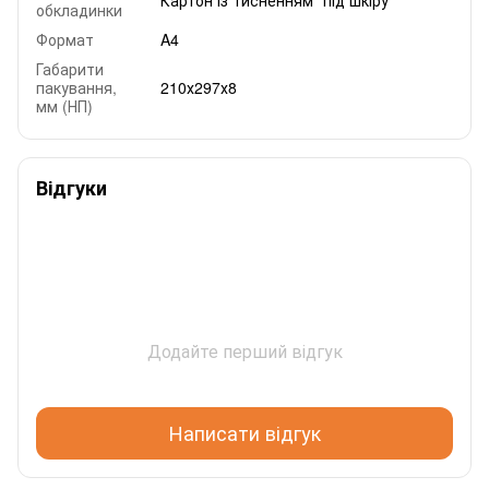
обкладинки
Формат
A4
Габарити
пакування,
210х297х8
мм (НП)
Відгуки
Додайте перший відгук
Написати відгук