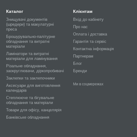
Каталог
Клієнтам
Знищувачі документів
Вхід до кабінету
(шредери) та макулатурні
Про нас
преса
Оплата і доставка
Брошурувально-палітурне
обладнання та витратні
Гарантія та сервіс
матеріали
Контактна інформація
Ламінатори та витратні
Партнерам
матеріали для ламінування
Блог
Різальне обладнання,
заокруглювачи, діркопробивачі
Бренди
Заклепки та заклепочники
Ми в соцмережах
Аксесуари для виготовлення
календарів
Степлююче та бігувальне
обладнання та матеріали
Товари для офісу, канцелярія
Банківське обладнання