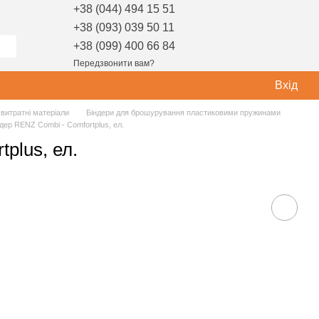
+38 (044) 494 15 51
+38 (093) 039 50 11
+38 (099) 400 66 84
Передзвонити вам?
Вхід
витратні матеріали
Біндери для брошурування пластиковими пружинами
дер RENZ Combi - Comfortplus, ел.
plus, ел.