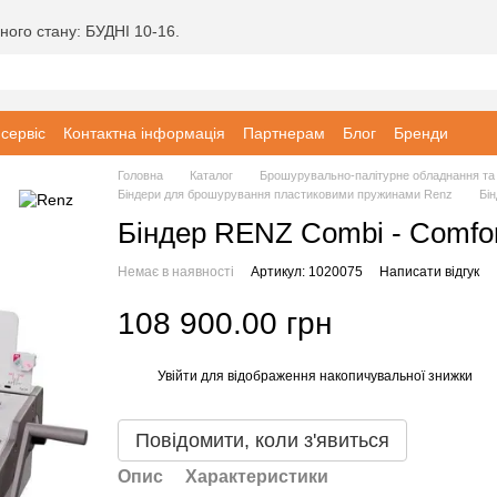
ного стану: БУДНІ 10-16.
 сервіс
Контактна інформація
Партнерам
Блог
Бренди
Головна
Каталог
Брошурувально-палітурне обладнання та 
Біндери для брошурування пластиковими пружинами Renz
Бін
Біндер RENZ Combi - Comfort
Немає в наявності
Артикул: 1020075
Написати відгук
108 900.00 грн
Увійти
для відображення накопичувальної знижки
%
Повідомити, коли з'явиться
Опис
Характеристики